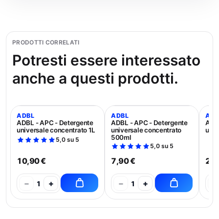
PRODOTTI CORRELATI
Potresti essere interessato
anche a questi prodotti.
ADBL
ADBL
ADB
ADBL - APC - Detergente
ADBL - APC - Detergente
ADBL
universale concentrato 1L
universale concentrato
univ
500ml
5,0 su 5
5,0 su 5
10,90 €
7,90 €
21,
−
+
−
+
−
1
1