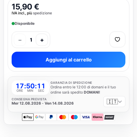
15,90 €
IVA incl., più
spedizione
Disponibile
−
+
1
Aggiungi al carrello
GARANZIA DI SPEDIZIONE
17
:
50
:
11
Ordina entro le 12:00 di domani e il tuo
ORE
MIN
SEC
ordine sarà spedito
DOMANI
!
CONSEGNA PREVISTA
🇮🇹
Mer 12.08.2026
-
Ven 14.08.2026
Apple Pay
Google Pay
PayPal
Mastercard
Maestro
Visa
Klarna
SOFORT