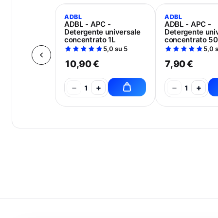
ADBL
ADBL
ADBL - APC -
ADBL - APC -
Detergente universale
Detergente uni
concentrato 1L
concentrato 5
5,0 su 5
5,0 
10,90 €
7,90 €
−
+
−
+
1
1