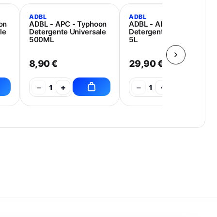
ADBL
ADBL
on
ADBL - APC - Typhoon
ADBL - APC - Typhoon
le
Detergente Universale
Detergente Universale
500ML
5L
8,90 €
29,90 €
−
+
−
+
1
1