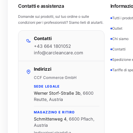
Contatti e assistenza
Informazio
Domande sui prodotti, sul tuo ordine o sulle
Tutti i prodot
condizioni per i professionisti? Siamo lieti di aiutarti.
Outlet
Contatti
Chi siamo
+43 664 1801052
Contatti
info@carcleancare.com
Spedizione e
Indirizzi
Tariffe di sp
CCF Commerce GmbH
SEDE LEGALE
Werner Storf-Straße 3b
,
6600
Reutte, Austria
MAGAZZINO E RITIRO
Schmittenweg 4
,
6600 Pflach,
Austria
Indicazioni stradali