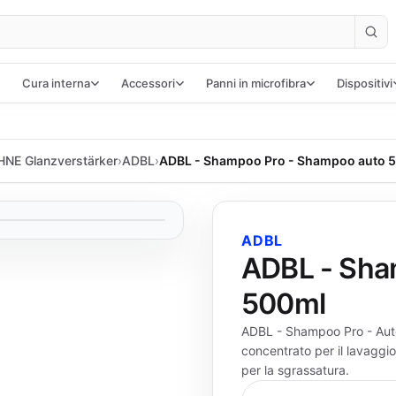
Cura interna
Accessori
Panni in microfibra
Dispositivi
NE Glanzverstärker
›
ADBL
›
ADBL - Shampoo Pro - Shampoo auto 
ADBL
ADBL - Sha
500ml
ADBL - Shampoo Pro - Au
concentrato per il lavaggio
per la sgrassatura.