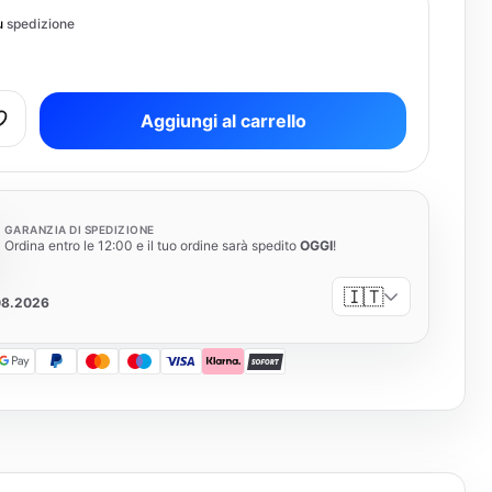
iù
spedizione
Aggiungi al carrello
GARANZIA DI SPEDIZIONE
Ordina entro le 12:00 e il tuo ordine sarà spedito
OGGI
!
🇮🇹
08.2026
 Pay
Google Pay
PayPal
Mastercard
Maestro
Visa
Klarna
SOFORT