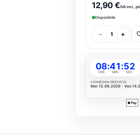
12,90 €
IVA incl., p
Disponibile
−
+
1
08
:
41
:
51
ORE
MIN
SEC
CONSEGNA PREVISTA
Mer 12.08.2026
-
Ven 14.
Apple