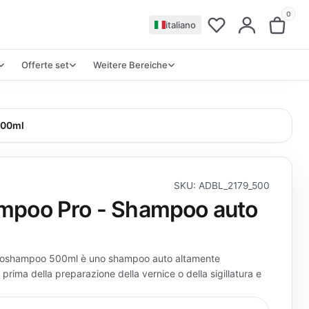
0
italiano
Offerte set
Weitere Bereiche
500ml
SKU: ADBL_2179_500
mpoo Pro - Shampoo auto
toshampoo 500ml è uno shampoo auto altamente
 prima della preparazione della vernice o della sigillatura e