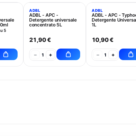
ADBL
ADBL
ADBL - APC -
ADBL - APC - Typho
versale
Detergente universale
Detergente Universa
00ml
concentrato 5L
1L
su 5
21,90 €
10,90 €
−
+
−
+
1
1