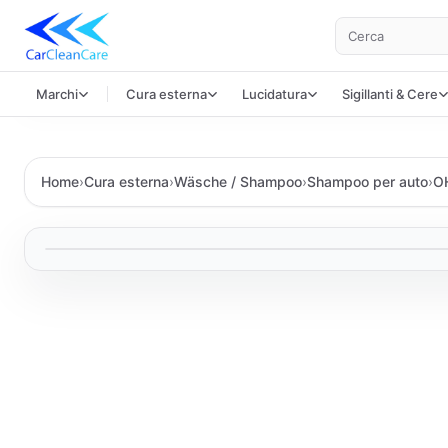
Cerca
Marchi
Cura esterna
Lucidatura
Sigillanti & Cere
Home
›
Cura esterna
›
Wäsche / Shampoo
›
Shampoo per auto
›
OH