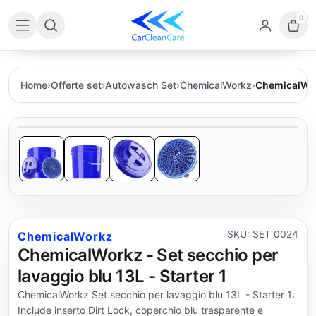
0
Home
›
Offerte set
›
Autowasch Set
›
ChemicalWorkz
›
ChemicalWork
SKU: SET_0024
ChemicalWorkz
ChemicalWorkz - Set secchio per
lavaggio blu 13L - Starter 1
ChemicalWorkz Set secchio per lavaggio blu 13L - Starter 1:
Include inserto Dirt Lock, coperchio blu trasparente e