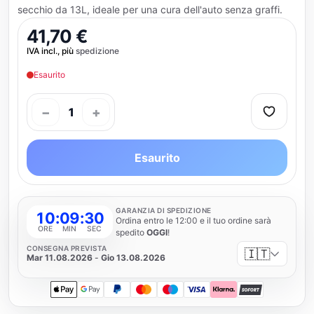
secchio da 13L, ideale per una cura dell'auto senza graffi.
41,70 €
IVA incl., più
spedizione
Esaurito
−
+
1
Esaurito
GARANZIA DI SPEDIZIONE
10
:
09
:
29
Ordina entro le 12:00 e il tuo ordine sarà
ORE
MIN
SEC
spedito
OGGI
!
CONSEGNA PREVISTA
🇮🇹
Mar 11.08.2026
-
Gio 13.08.2026
Apple Pay
Google Pay
PayPal
Mastercard
Maestro
Visa
Klarna
SOFORT