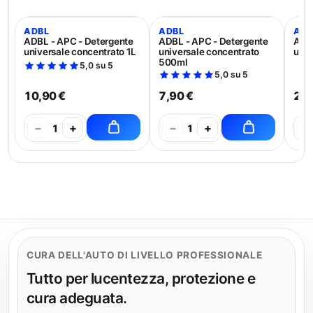
ADBL
ADBL
ADB
ADBL - APC - Detergente
ADBL - APC - Detergente
ADBL
universale concentrato 1L
universale concentrato
univ
500ml
5,0 su 5
5,0 su 5
10,90 €
7,90 €
21,
−
+
−
+
−
1
1
CURA DELL'AUTO DI LIVELLO PROFESSIONALE
Tutto per lucentezza, protezione e
cura adeguata.