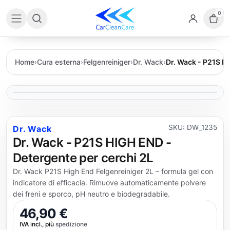
0
Home
›
Cura esterna
›
Felgenreiniger
›
Dr. Wack
›
Dr. Wack - P21S H
SKU: DW_1235
Dr. Wack
Dr. Wack - P21S HIGH END -
Detergente per cerchi 2L
Dr. Wack P21S High End Felgenreiniger 2L – formula gel con
indicatore di efficacia. Rimuove automaticamente polvere
dei freni e sporco, pH neutro e biodegradabile.
46,90 €
IVA incl., più
spedizione