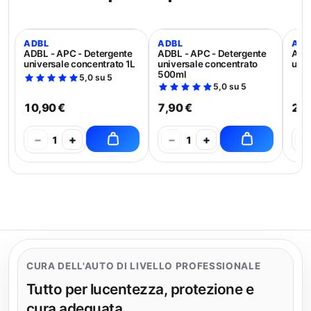
ADBL
ADBL
ADB
ADBL - APC - Detergente
ADBL - APC - Detergente
ADBL
universale concentrato 1L
universale concentrato
univ
500ml
5,0 su 5
5,0 su 5
10,90 €
7,90 €
21,
−
+
−
+
−
1
1
CURA DELL'AUTO DI LIVELLO PROFESSIONALE
Tutto per lucentezza, protezione e
cura adeguata.