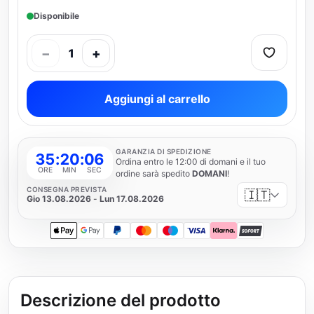
Disponibile
−
+
1
Aggiungi al carrello
GARANZIA DI SPEDIZIONE
35
:
20
:
05
Ordina entro le 12:00 di domani e il tuo
ORE
MIN
SEC
ordine sarà spedito
DOMANI
!
CONSEGNA PREVISTA
🇮🇹
Gio 13.08.2026
-
Lun 17.08.2026
Apple Pay
Google Pay
PayPal
Mastercard
Maestro
Visa
Klarna
SOFORT
Descrizione del prodotto