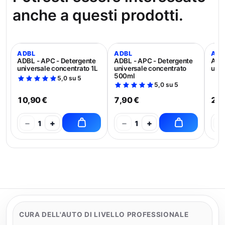
anche a questi prodotti.
ADBL
ADBL
ADB
ADBL - APC - Detergente
ADBL - APC - Detergente
ADBL
universale concentrato 1L
universale concentrato
univ
500ml
5,0 su 5
5,0 su 5
10,90 €
7,90 €
21,
−
+
−
+
−
1
1
CURA DELL'AUTO DI LIVELLO PROFESSIONALE