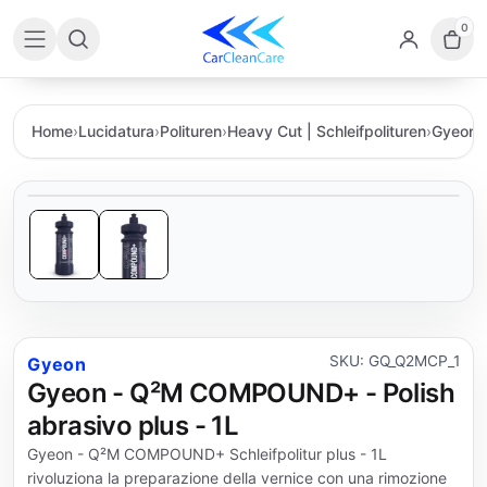
0
Home
›
Lucidatura
›
Polituren
›
Heavy Cut | Schleifpolituren
›
Gyeon
›
SKU: GQ_Q2MCP_1
Gyeon
Gyeon - Q²M COMPOUND+ - Polish
abrasivo plus - 1L
Gyeon - Q²M COMPOUND+ Schleifpolitur plus - 1L
rivoluziona la preparazione della vernice con una rimozione