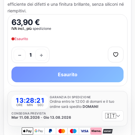
efficiente dei difetti e una finitura brillante, senza siliconi né
riempitivi.
63,90 €
IVA incl., più
spedizione
Esaurito
−
+
1
Esaurito
GARANZIA DI SPEDIZIONE
13
:
28
:
20
Ordina entro le 12:00 di domani e il tuo
ORE
MIN
SEC
ordine sarà spedito
DOMANI
!
CONSEGNA PREVISTA
🇮🇹
Mar 11.08.2026
-
Gio 13.08.2026
Apple Pay
Google Pay
PayPal
Mastercard
Maestro
Visa
Klarna
SOFORT