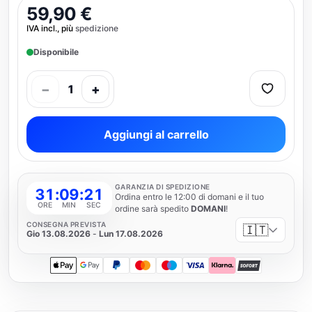
59,90 €
IVA incl., più
spedizione
Disponibile
−
+
1
Aggiungi al carrello
GARANZIA DI SPEDIZIONE
31
:
09
:
21
Ordina entro le 12:00 di domani e il tuo
ORE
MIN
SEC
ordine sarà spedito
DOMANI
!
CONSEGNA PREVISTA
🇮🇹
Gio 13.08.2026
-
Lun 17.08.2026
Apple Pay
Google Pay
PayPal
Mastercard
Maestro
Visa
Klarna
SOFORT