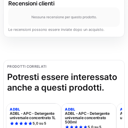
Recensioni clienti
Nessuna recensione per questo prodotto.
Le recensioni possono essere inviate dopo un acquisto.
PRODOTTI CORRELATI
Potresti essere interessato
anche a questi prodotti.
ADBL
ADBL
ADB
ADBL - APC - Detergente
ADBL - APC - Detergente
ADBL
universale concentrato 1L
universale concentrato
univ
500ml
5,0 su 5
5,0 su 5