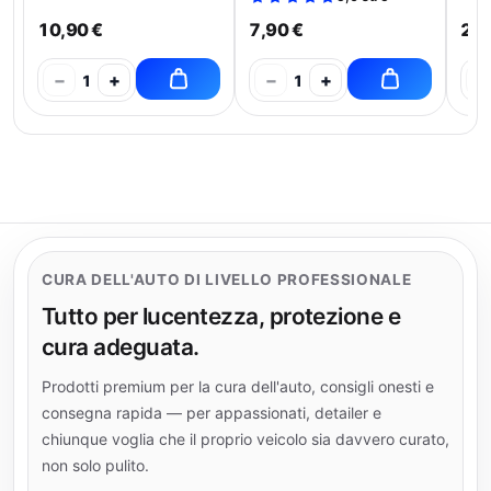
10,90 €
7,90 €
21,
−
+
−
+
−
1
1
CURA DELL'AUTO DI LIVELLO PROFESSIONALE
Tutto per lucentezza, protezione e
cura adeguata.
Prodotti premium per la cura dell'auto, consigli onesti e
consegna rapida — per appassionati, detailer e
chiunque voglia che il proprio veicolo sia davvero curato,
non solo pulito.