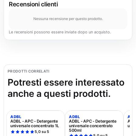
Recensioni clienti
Nessuna recensione per questo prodotto.
Le recensioni possono essere inviate dopo un acquisto.
PRODOTTI CORRELATI
Potresti essere interessato
anche a questi prodotti.
ADBL
ADBL
ADB
ADBL - APC - Detergente
ADBL - APC - Detergente
ADBL
universale concentrato 1L
universale concentrato
univ
500ml
5,0 su 5
5,0 su 5