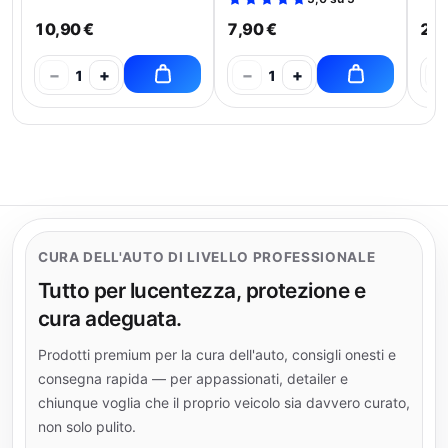
10,90 €
7,90 €
21,
−
+
−
+
−
1
1
CURA DELL'AUTO DI LIVELLO PROFESSIONALE
Tutto per lucentezza, protezione e
cura adeguata.
Prodotti premium per la cura dell'auto, consigli onesti e
consegna rapida — per appassionati, detailer e
chiunque voglia che il proprio veicolo sia davvero curato,
non solo pulito.