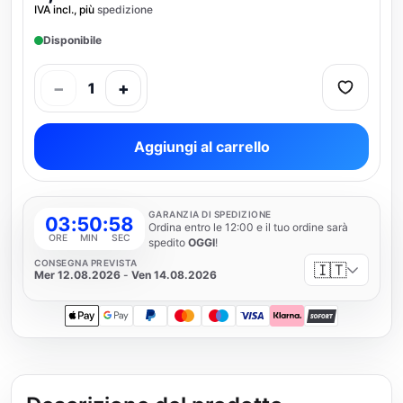
IVA incl., più
spedizione
Disponibile
−
+
1
Aggiungi al carrello
GARANZIA DI SPEDIZIONE
03
:
50
:
58
Ordina entro le 12:00 e il tuo ordine sarà
ORE
MIN
SEC
spedito
OGGI
!
CONSEGNA PREVISTA
🇮🇹
Mer 12.08.2026
-
Ven 14.08.2026
Apple Pay
Google Pay
PayPal
Mastercard
Maestro
Visa
Klarna
SOFORT