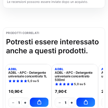
Le recensioni possono essere inviate dopo un acquisto.
PRODOTTI CORRELATI
Potresti essere interessato
anche a questi prodotti.
ADBL
ADBL
ADB
ADBL - APC - Detergente
ADBL - APC - Detergente
ADBL
universale concentrato 1L
universale concentrato
univ
500ml
5,0 su 5
5,0 su 5
10,90 €
7,90 €
21,
−
+
−
+
−
1
1