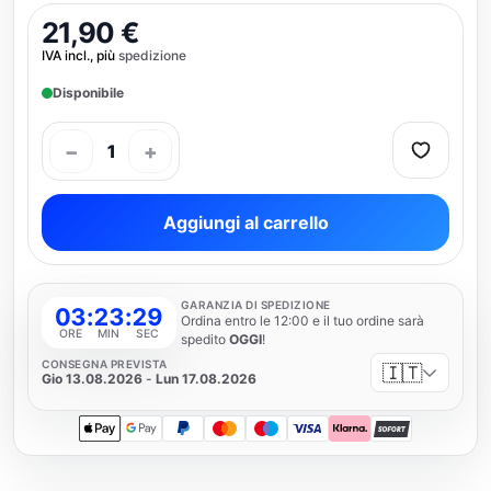
21,90 €
IVA incl., più
spedizione
Disponibile
−
+
1
Aggiungi al carrello
GARANZIA DI SPEDIZIONE
03
:
23
:
29
Ordina entro le 12:00 e il tuo ordine sarà
ORE
MIN
SEC
spedito
OGGI
!
CONSEGNA PREVISTA
🇮🇹
Gio 13.08.2026
-
Lun 17.08.2026
Apple Pay
Google Pay
PayPal
Mastercard
Maestro
Visa
Klarna
SOFORT