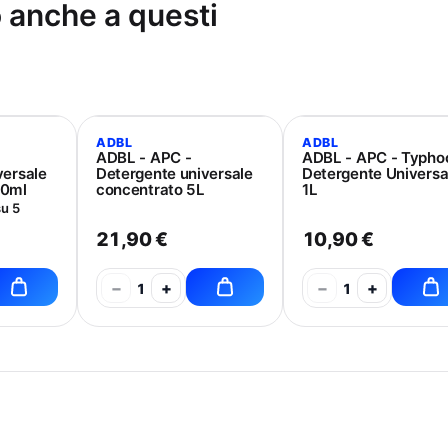
o anche a questi
ADBL
ADBL
ADBL - APC -
ADBL - APC - Typho
versale
Detergente universale
Detergente Universa
00ml
concentrato 5L
1L
su 5
21,90 €
10,90 €
−
+
−
+
1
1