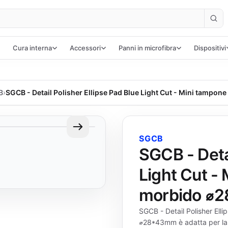
Cura interna
Accessori
Panni in microfibra
Dispositivi
B
›
SGCB - Detail Polisher Ellipse Pad Blue Light Cut - Mini tampon
SGCB
SGCB - Detai
Light Cut - 
morbido ⌀
SGCB - Detail Polisher Elli
⌀28*43mm è adatta per la lu