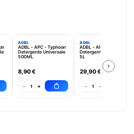
ADBL
ADBL
on
ADBL - APC - Typhoon
ADBL - APC - Typhoon
le
Detergente Universale
Detergente Universale
500ML
5L
8,90 €
29,90 €
−
+
−
+
1
1