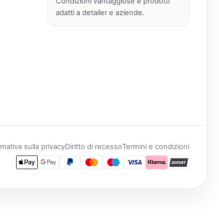
Condizioni vantaggiose e prodotti
adatti a detailer e aziende.
rmativa sulla privacy
Diritto di recesso
Termini e condizioni
Apple Pay
Google Pay
PayPal
Mastercard
Maestro
Visa
Klarna
SOFORT