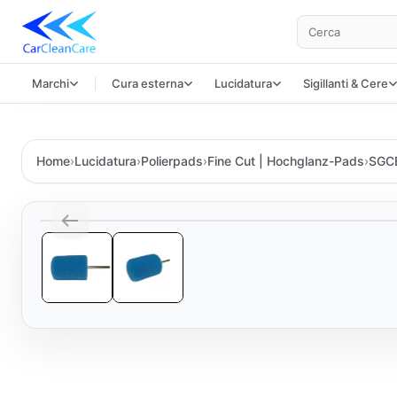
Cerca
Marchi
Cura esterna
Lucidatura
Sigillanti & Cere
Home
›
Lucidatura
›
Polierpads
›
Fine Cut | Hochglanz-Pads
›
SGC