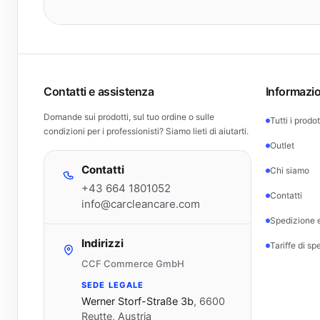
Contatti e assistenza
Informazio
Domande sui prodotti, sul tuo ordine o sulle
Tutti i prodot
condizioni per i professionisti? Siamo lieti di aiutarti.
Outlet
Contatti
Chi siamo
+43 664 1801052
Contatti
info@carcleancare.com
Spedizione e
Indirizzi
Tariffe di sp
CCF Commerce GmbH
SEDE LEGALE
Werner Storf-Straße 3b
,
6600
Reutte, Austria