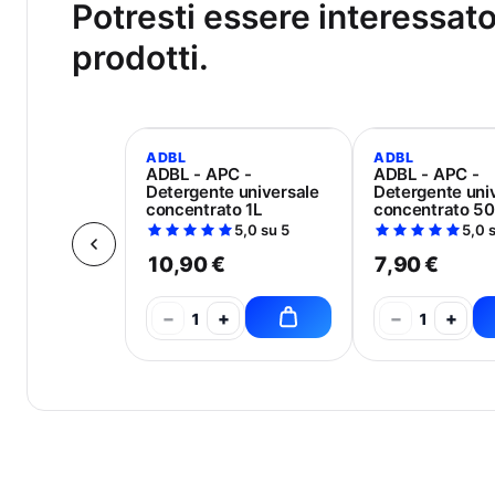
Potresti essere interessat
prodotti.
ADBL
ADBL
ADBL - APC -
ADBL - APC -
Detergente universale
Detergente uni
concentrato 1L
concentrato 5
5,0 su 5
5,0 
10,90 €
7,90 €
−
+
−
+
1
1