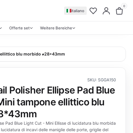
0
italiano
Offerte set
Weitere Bereiche
e ellittico blu morbido ⌀28*43mm
SKU: SGGA150
l Polisher Ellipse Pad Blue
Mini tampone ellittico blu
28*43mm
pse Pad Blue Light Cut - Mini Ellisse di lucidatura blu morbida
cidatura di incavi delle maniglie delle porte, griglie del