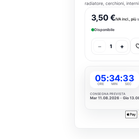
radiatore, cerchioni, interni
3,50 €
IVA incl., più
s
Disponibile
−
+
1
05
:
34
:
33
ORE
MIN
SEC
CONSEGNA PREVISTA
Mar 11.08.2026
-
Gio 13.
Apple