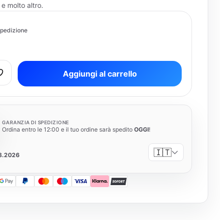
 e molto altro.
pedizione
Aggiungi al carrello
GARANZIA DI SPEDIZIONE
Ordina entro le 12:00 e il tuo ordine sarà spedito
OGGI
!
🇮🇹
08.2026
 Pay
Google Pay
PayPal
Mastercard
Maestro
Visa
Klarna
SOFORT