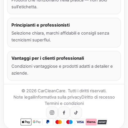
Prodotti che funzionano nella pratica — non solo
sull'etichetta.
Principianti e professionisti
Selezione chiara, marchi affidabili e consigli senza
tecnicismi superflui.
Vantaggi per i clienti professionali
Condizioni vantaggiose e prodotti adatti a detailer e
aziende.
© 2026 CarCleanCare. Tutti i diritti riservati.
Note legali
Informativa sulla privacy
Diritto di recesso
Termini e condizioni
Apple Pay
Google Pay
PayPal
Mastercard
Maestro
Visa
Klarna
SOFORT