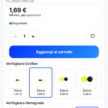
FC 2000 Fine Cut.
1,69 €
IVA incl., più
spedizione
Disponibile
−
+
1
Aggiungi al carrello
Verfügbare Größen
15mm
25mm
35mm
50mm
7
1,41 €
1,69 €
4,89 €
5,46 €
6
Verfügbare Härtegrade