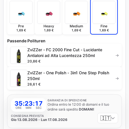
Pre
Heavy
Medium
Fine
1,69 €
1,69 €
1,69 €
1,69 €
Passende Polituren
ZviZZer - FC 2000 Fine Cut - Lucidante
→
Antialoni ad Alta Lucentezza 250ml
20,86 €
ZviZZer - One Polish - 3in1 One Step Polish
→
250ml
26,61 €
GARANZIA DI SPEDIZIONE
35
:
23
:
16
Ordina entro le 12:00 di domani e il tuo
ORE
MIN
SEC
ordine sarà spedito
DOMANI
!
CONSEGNA PREVISTA
🇮🇹
Gio 13.08.2026
-
Lun 17.08.2026