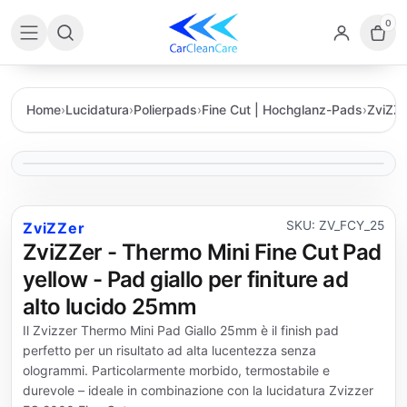
0
Home
›
Lucidatura
›
Polierpads
›
Fine Cut | Hochglanz-Pads
›
ZviZZe
SKU: ZV_FCY_25
ZviZZer
ZviZZer - Thermo Mini Fine Cut Pad
yellow - Pad giallo per finiture ad
alto lucido 25mm
Il Zvizzer Thermo Mini Pad Giallo 25mm è il finish pad
perfetto per un risultato ad alta lucentezza senza
ologrammi. Particolarmente morbido, termostabile e
durevole – ideale in combinazione con la lucidatura Zvizzer