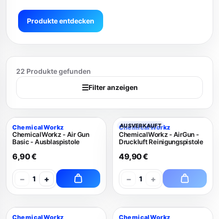
Produkte entdecken
22 Produkte gefunden
☰
Filter anzeigen
AUSVERKAUFT
ChemicalWorkz
ChemicalWorkz
ChemicalWorkz - Air Gun
ChemicalWorkz - AirGun -
Basic - Ausblaspistole
Druckluft Reinigungspistole
6,90 €
49,90 €
−
+
−
+
1
1
ChemicalWorkz
ChemicalWorkz