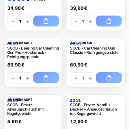
34,90 €
39,90 €
−
+
−
+
1
1
AUSVERKAUFT
AUSVERKAUFT
SGCB
SGCB
SGCB - Bearing Car Cleaning
SGCB - Car Cleaning Gun
Gun Pro - Hochdruck-
Classic - Reinigungspistole
Reinigungspistole
89,90 €
69,90 €
−
+
−
+
1
1
AUSVERKAUFT
SGCB
SGCB
SGCB - Ersatz-
SGCB - Ersatz-Ventil +
Ansaugschlauch mit
Deckel + Ansaugschlauch
Kegelgewicht
mit Kegelgewicht
5,90 €
12,90 €