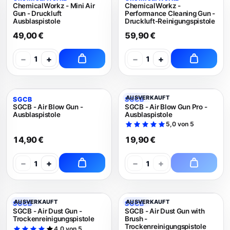
ChemicalWorkz - Mini Air
ChemicalWorkz -
Gun - Druckluft
Performance Cleaning Gun -
Ausblaspistole
Druckluft-Reinigungspistole
49,00 €
59,90 €
−
+
−
+
1
1
AUSVERKAUFT
SGCB
SGCB
SGCB - Air Blow Gun -
SGCB - Air Blow Gun Pro -
Ausblaspistole
Ausblaspistole
5,0 von 5
14,90 €
19,90 €
−
+
−
+
1
1
AUSVERKAUFT
AUSVERKAUFT
SGCB
SGCB
SGCB - Air Dust Gun -
SGCB - Air Dust Gun with
Trockenreinigungspistole
Brush -
Trockenreinigungspistole
4,0 von 5