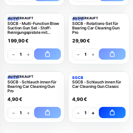
AUSVERKAUFT
AUSVERKAUFT
SGCB
SGCB
SGCB - Multi-Function Blow
SGCB - Rotations-Set für
Suction Gun Set - Stoff-
Bearing Car Cleaning Gun
Reinigungspistole mit
Pro
Absaugfunktion
199,90 €
29,90 €
−
+
−
+
1
1
AUSVERKAUFT
SGCB
SGCB
SGCB - Schlauch innen für
SGCB - Schlauch innen für
Bearing Car Cleaning Gun
Car Cleaning Gun Classic
Pro
4,90 €
4,90 €
−
+
−
+
1
1