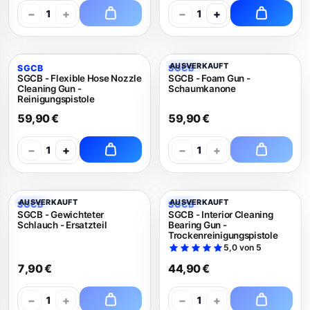
−
+
−
+
1
1
AUSVERKAUFT
SGCB
SGCB
SGCB - Flexible Hose Nozzle
SGCB - Foam Gun -
Cleaning Gun -
Schaumkanone
Reinigungspistole
59,90 €
59,90 €
−
+
−
+
1
1
AUSVERKAUFT
AUSVERKAUFT
SGCB
SGCB
SGCB - Gewichteter
SGCB - Interior Cleaning
Schlauch - Ersatzteil
Bearing Gun -
Trockenreinigungspistole
5,0 von 5
7,90 €
44,90 €
−
+
−
+
1
1