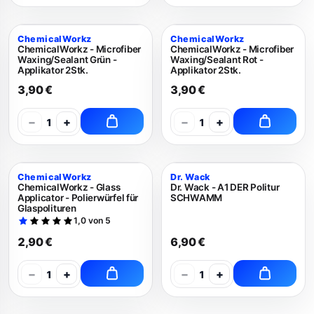
ChemicalWorkz
ChemicalWorkz
ChemicalWorkz - Microfiber
ChemicalWorkz - Microfiber
Waxing/Sealant Grün -
Waxing/Sealant Rot -
Applikator 2Stk.
Applikator 2Stk.
3,90 €
3,90 €
−
+
−
+
1
1
ChemicalWorkz
Dr. Wack
ChemicalWorkz - Glass
Dr. Wack - A1 DER Politur
Applicator - Polierwürfel für
SCHWAMM
Glaspolituren
1,0 von 5
2,90 €
6,90 €
−
+
−
+
1
1