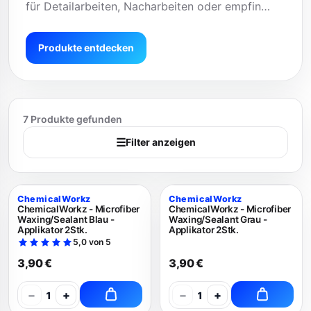
für Detailarbeiten, Nacharbeiten oder empfin…
Produkte entdecken
7 Produkte gefunden
☰
Filter anzeigen
ChemicalWorkz
ChemicalWorkz
ChemicalWorkz - Microfiber
ChemicalWorkz - Microfiber
Waxing/Sealant Blau -
Waxing/Sealant Grau -
Applikator 2Stk.
Applikator 2Stk.
5,0 von 5
3,90 €
3,90 €
−
+
−
+
1
1