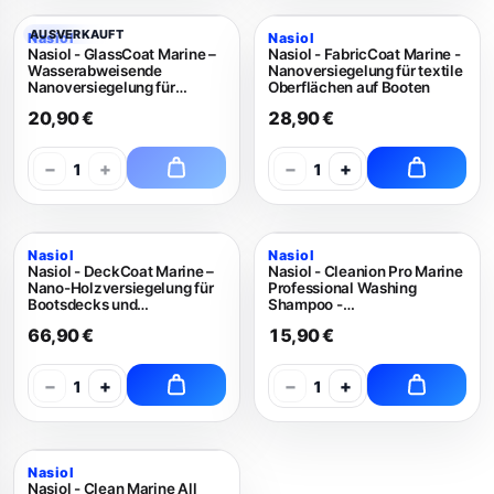
AUSVERKAUFT
Nasiol
Nasiol
Nasiol - GlassCoat Marine –
Nasiol - FabricCoat Marine -
Wasserabweisende
Nanoversiegelung für textile
Nanoversiegelung für
Oberflächen auf Booten
Glasflächen auf Booten
20,90 €
28,90 €
−
+
−
+
1
1
Nasiol
Nasiol
Nasiol - DeckCoat Marine –
Nasiol - Cleanion Pro Marine
Nano-Holzversiegelung für
Professional Washing
Bootsdecks und
Shampoo -
Außenbereiche
Reinigungsschaum 500ml
66,90 €
15,90 €
−
+
−
+
1
1
Nasiol
Nasiol - Clean Marine All