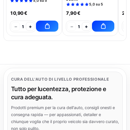
5,0 su 5
5,0 su 5
10,90 €
7,90 €
21,
−
+
−
+
−
1
1
CURA DELL'AUTO DI LIVELLO PROFESSIONALE
Tutto per lucentezza, protezione e
cura adeguata.
Prodotti premium per la cura dell'auto, consigli onesti e
consegna rapida — per appassionati, detailer e
chiunque voglia che il proprio veicolo sia davvero curato,
non solo pulito.