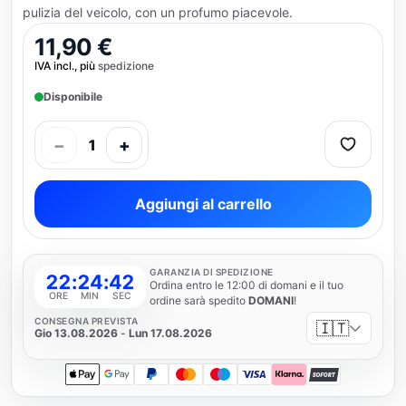
pulizia del veicolo, con un profumo piacevole.
11,90 €
IVA incl., più
spedizione
Disponibile
−
+
1
Aggiungi al carrello
GARANZIA DI SPEDIZIONE
22
:
24
:
41
Ordina entro le 12:00 di domani e il tuo
ORE
MIN
SEC
ordine sarà spedito
DOMANI
!
CONSEGNA PREVISTA
🇮🇹
Gio 13.08.2026
-
Lun 17.08.2026
Apple Pay
Google Pay
PayPal
Mastercard
Maestro
Visa
Klarna
SOFORT