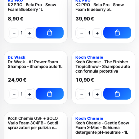
K2 PRO
K2 PRO
K2 PRO - Bela Pro - Snow
K2 PRO - Bela Pro - Snow
Foam Blueberry 1L
Foam Blueberry 5L
8,90 €
39,90 €
−
+
−
+
1
1
Dr. Wack
Koch Chemie
Dr. Wack - A1 Power Foam
Koch Chemie - The Finisher
Shampoo - Shampoo auto 1L
TropicSnow - Shampoo auto
con formula protettiva
24,90 €
10,90 €
−
+
−
+
1
1
Koch Chemie GSF + SOLO
Koch Chemie
Vario Foam 304FB – Set di
Koch Chemie - Gentle Snow
spruzzatori per pulizia e
Foam X-Mas - Schiuma
schiuma 2L
detergente pH-neutrale - 1L