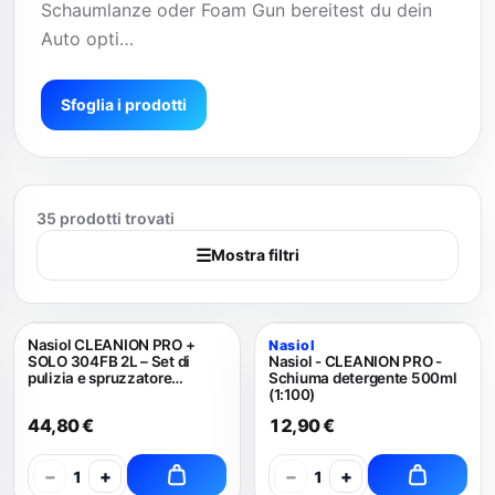
Schaumlanze oder Foam Gun bereitest du dein
Auto opti…
Sfoglia i prodotti
35 prodotti trovati
☰
Mostra filtri
Nasiol CLEANION PRO +
Nasiol
SOLO 304FB 2L – Set di
Nasiol - CLEANION PRO -
pulizia e spruzzatore
Schiuma detergente 500ml
schiumogeno
(1:100)
44,80 €
12,90 €
−
+
−
+
1
1