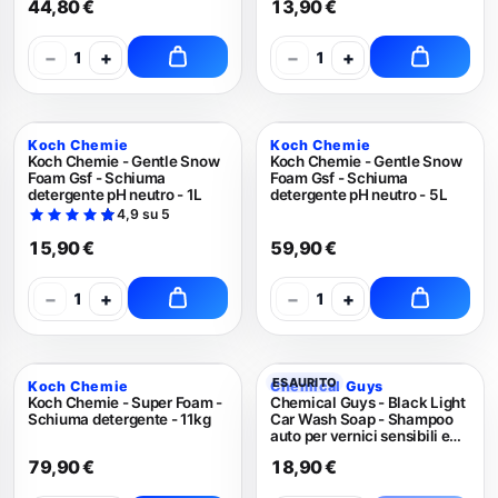
44,80 €
13,90 €
−
+
−
+
1
1
Koch Chemie
Koch Chemie
Koch Chemie - Gentle Snow
Koch Chemie - Gentle Snow
Foam Gsf - Schiuma
Foam Gsf - Schiuma
detergente pH neutro - 1L
detergente pH neutro - 5L
4,9 su 5
15,90 €
59,90 €
−
+
−
+
1
1
ESAURITO
Koch Chemie
Chemical Guys
Koch Chemie - Super Foam -
Chemical Guys - Black Light
Schiuma detergente - 11kg
Car Wash Soap - Shampoo
auto per vernici sensibili e
scure 473ml
79,90 €
18,90 €