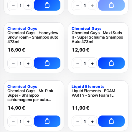
−
+
−
+
1
1
Chemical Guys
Chemical Guys
Chemical Guys - Honeydew
Chemical Guys - Maxi Suds
Snow Foam - Shampoo auto
II - Super Schiuma Shampoo
473ml
Auto 473ml
16,90 €
12,90 €
−
+
−
+
1
1
Chemical Guys
Liquid Elements
Chemical Guys - Mr. Pink
Liquid Elements - FOAM
Super - Shampoo
PARTY - Snow Foam 1L
schiumogeno per auto
473ml
14,90 €
11,90 €
−
+
−
+
1
1