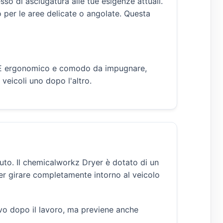
sso di asciugatura alle tue esigenze attuali.
 per le aree delicate o angolate. Questa
te. È ergonomico e comodo da impugnare,
veicoli uno dopo l'altro.
uto. Il chemicalworkz Dryer è dotato di un
 per girare completamente intorno al veicolo
tivo dopo il lavoro, ma previene anche