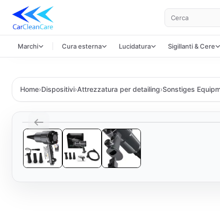
Cerca
Marchi
Cura esterna
Lucidatura
Sigillanti & Cere
Home
›
Dispositivi
›
Attrezzatura per detailing
›
Sonstiges Equip