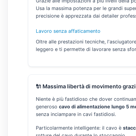
Grazie alle impostazioni a più livelli della 
Usa la massima potenza per le grandi superf
precisione è apprezzata dai detailer profess
Lavoro senza affaticamento
Oltre alle prestazioni tecniche, l'asciugat
leggero e ti permette di lavorare senza sfo
🔌 Massima libertà di movimento grazie
Niente è più fastidioso che dover continuam
generoso
cavo di alimentazione lungo 5 me
senza inciampare in cavi fastidiosi.
Particolarmente intelligente: il cavo è
stacc
rotture del cavo durante lo stoccaggio.