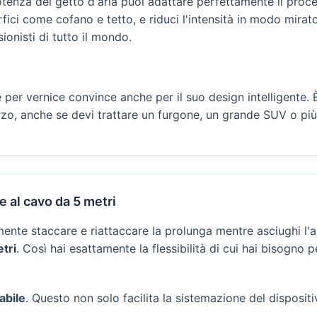
potenza del getto d'aria puoi adattare perfettamente il proce
ici come cofano e tetto, e riduci l'intensità in modo mirato
ionisti di tutto il mondo.
ore per vernice convince anche per il suo design intelligen
rzo, anche se devi trattare un furgone, un grande SUV o più 
 al cavo da 5 metri
ente staccare e riattaccare la prolunga mentre asciughi l'a
tri
. Così hai esattamente la flessibilità di cui hai bisogno
abile
. Questo non solo facilita la sistemazione del disposi