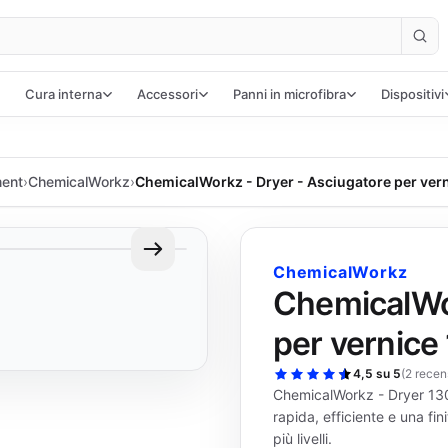
Cura interna
Accessori
Panni in microfibra
Dispositivi
ment
›
ChemicalWorkz
›
ChemicalWorkz - Dryer - Asciugatore per ve
ChemicalWorkz
ChemicalWor
per vernic
4,5 su 5
(
2 recen
ChemicalWorkz - Dryer 1300
rapida, efficiente e una fi
più livelli.