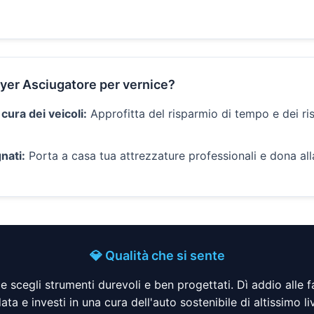
ryer Asciugatore per vernice?
 cura dei veicoli:
Approfitta del risparmio di tempo e dei ri
nati:
Porta a casa tua attrezzature professionali e dona alla
💎 Qualità che si sente
 scegli strumenti durevoli e ben progettati. Dì addio alle 
data e investi in una cura dell'auto sostenibile di altissimo liv