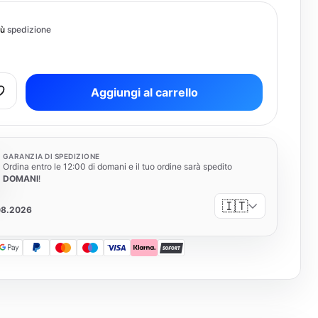
iù
spedizione
Aggiungi al carrello
GARANZIA DI SPEDIZIONE
Ordina entro le 12:00 di domani e il tuo ordine sarà spedito
DOMANI
!
🇮🇹
08.2026
 Pay
Google Pay
PayPal
Mastercard
Maestro
Visa
Klarna
SOFORT