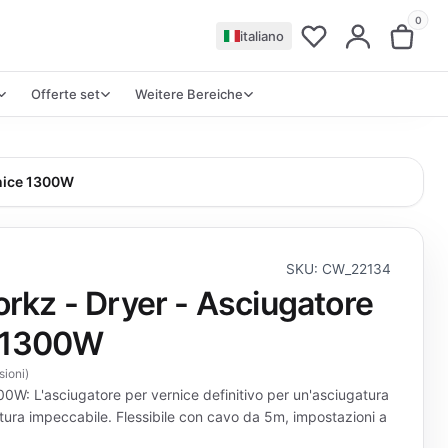
0
italiano
Offerte set
Weitere Bereiche
rnice 1300W
SKU: CW_22134
kz - Dryer - Asciugatore
e 1300W
sioni
)
W: L'asciugatore per vernice definitivo per un'asciugatura
nitura impeccabile. Flessibile con cavo da 5m, impostazioni a