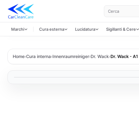
Cerca
Marchi
Cura esterna
Lucidatura
Sigillanti & Cere
Home
›
Cura interna
›
Innenraumreiniger
›
Dr. Wack
›
Dr. Wack - A1