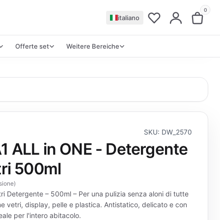
0
italiano
Offerte set
Weitere Bereiche
SKU: DW_2570
A1 ALL in ONE - Detergente
tri 500ml
sione
)
ri Detergente – 500ml – Per una pulizia senza aloni di tutte
e vetri, display, pelle e plastica. Antistatico, delicato e con
eale per l'intero abitacolo.