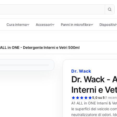
Cura interna
Accessori
Panni in microfibra
Dispositivi
 ALL in ONE - Detergente Interni e Vetri 500ml
Dr. Wack
Dr. Wack - 
Interni e Ve
5,0 su 5
(
1 recen
A1 ALL in ONE Interni & Vet
le superfici del veicolo com
neutralizzatore di odori. Id