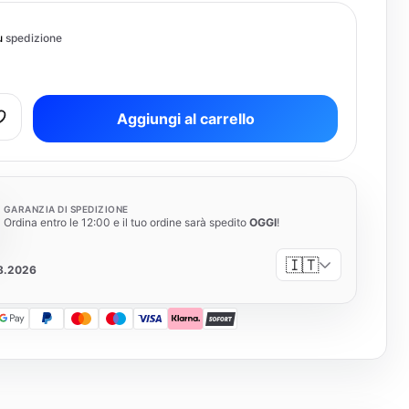
iù
spedizione
Aggiungi al carrello
GARANZIA DI SPEDIZIONE
Ordina entro le 12:00 e il tuo ordine sarà spedito
OGGI
!
🇮🇹
08.2026
 Pay
Google Pay
PayPal
Mastercard
Maestro
Visa
Klarna
SOFORT