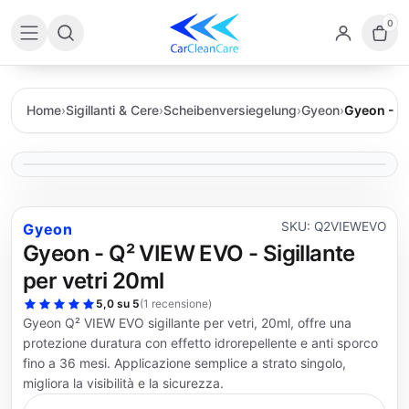
0
Home
›
Sigillanti & Cere
›
Scheibenversiegelung
›
Gyeon
›
Gyeon - Q²
SKU: Q2VIEWEVO
Gyeon
Gyeon - Q² VIEW EVO - Sigillante
per vetri 20ml
5,0 su 5
(
1 recensione
)
Gyeon Q² VIEW EVO sigillante per vetri, 20ml, offre una
protezione duratura con effetto idrorepellente e anti sporco
fino a 36 mesi. Applicazione semplice a strato singolo,
migliora la visibilità e la sicurezza.