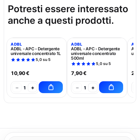
Potresti essere interessato
anche a questi prodotti.
ADBL
ADBL
ADB
ADBL - APC - Detergente
ADBL - APC - Detergente
ADBL
universale concentrato 1L
universale concentrato
univ
500ml
5,0 su 5
5,0 su 5
10,90 €
7,90 €
21,
−
+
−
+
−
1
1