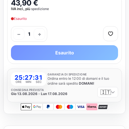
43,90 €
IVA incl., più
spedizione
Esaurito
−
+
1
Esaurito
GARANZIA DI SPEDIZIONE
25
:
27
:
31
Ordina entro le 12:00 di domani e il tuo
ORE
MIN
SEC
ordine sarà spedito
DOMANI
!
CONSEGNA PREVISTA
🇮🇹
Gio 13.08.2026
-
Lun 17.08.2026
Apple Pay
Google Pay
PayPal
Mastercard
Maestro
Visa
Klarna
SOFORT