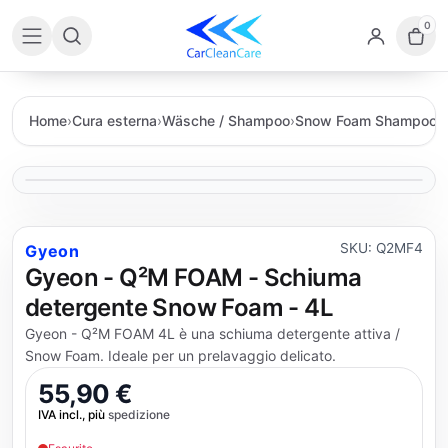
0
Home
›
Cura esterna
›
Wäsche / Shampoo
›
Snow Foam Shampoo
›
SKU: Q2MF4
Gyeon
Gyeon - Q²M FOAM - Schiuma
detergente Snow Foam - 4L
Gyeon - Q²M FOAM 4L è una schiuma detergente attiva /
Snow Foam. Ideale per un prelavaggio delicato.
55,90 €
IVA incl., più
spedizione