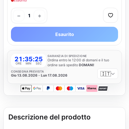
Esaurito
−
+
1
Esaurito
GARANZIA DI SPEDIZIONE
21
:
35
:
25
Ordina entro le 12:00 di domani e il tuo
ORE
MIN
SEC
ordine sarà spedito
DOMANI
!
CONSEGNA PREVISTA
🇮🇹
Gio 13.08.2026
-
Lun 17.08.2026
Apple Pay
Google Pay
PayPal
Mastercard
Maestro
Visa
Klarna
SOFORT
Descrizione del prodotto