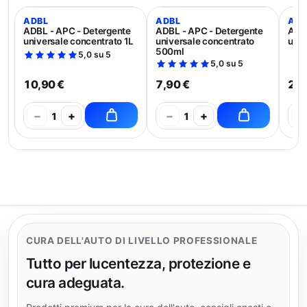
ADBL
ADBL
ADB
ADBL - APC - Detergente
ADBL - APC - Detergente
ADBL
universale concentrato 1L
universale concentrato
univ
500ml
5,0 su 5
5,0 su 5
10,90 €
7,90 €
21,
−
+
−
+
−
1
1
CURA DELL'AUTO DI LIVELLO PROFESSIONALE
Tutto per lucentezza, protezione e
cura adeguata.