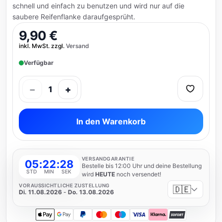
schnell und einfach zu benutzen und wird nur auf die
saubere Reifenflanke daraufgesprüht.
9,90 €
inkl. MwSt. zzgl.
Versand
Verfügbar
−
+
1
In den Warenkorb
VERSANDGARANTIE
05
:
22
:
27
Bestelle bis 12:00 Uhr und deine Bestellung
STD
MIN
SEK
wird
HEUTE
noch versendet!
VORAUSSICHTLICHE ZUSTELLUNG
🇩🇪
Di. 11.08.2026
-
Do. 13.08.2026
Apple Pay
Google Pay
PayPal
Mastercard
Maestro
Visa
Klarna
SOFORT