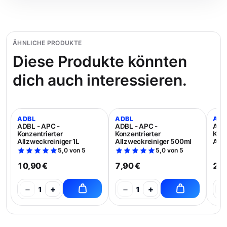
ÄHNLICHE PRODUKTE
Diese Produkte könnten
dich auch interessieren.
ADBL
ADBL
ADB
ADBL - APC -
ADBL - APC -
ADBL
Konzentrierter
Konzentrierter
Konz
Allzweckreiniger 1L
Allzweckreiniger 500ml
Allz
5,0 von 5
5,0 von 5
10,90 €
7,90 €
21,
−
+
−
+
−
1
1