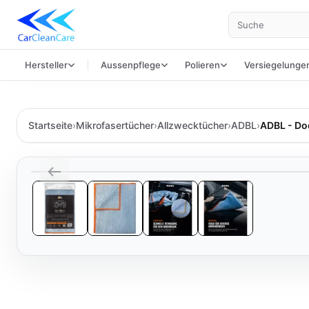
Suche
Hersteller
Aussenpflege
Polieren
Versiegelunge
Startseite
›
Mikrofasertücher
›
Allzwecktücher
›
ADBL
›
ADBL - Do