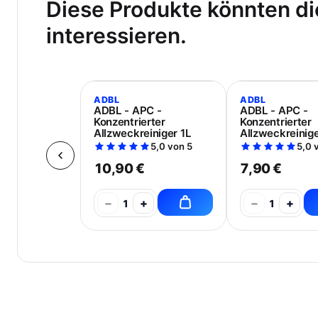
Diese Produkte könnten di
interessieren.
ADBL
ADBL
ADBL - APC -
ADBL - APC -
Konzentrierter
Konzentrierter
Allzweckreiniger 1L
Allzweckreinig
500ml
5,0 von 5
5,0 
10,90 €
7,90 €
−
+
−
+
1
1