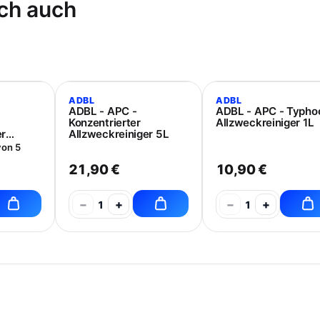
ch auch
ADBL
ADBL
ADBL - APC -
ADBL - APC - Typho
Konzentrierter
Allzweckreiniger 1L
er
Allzweckreiniger 5L
von 5
21,90 €
10,90 €
−
+
−
+
1
1