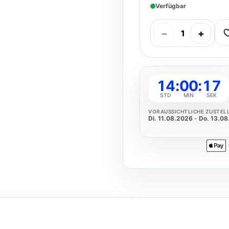
Verfügbar
−
+
1
14
:
00
:
16
STD
MIN
SEK
VORAUSSICHTLICHE ZUSTEL
Di. 11.08.2026
-
Do. 13.0
Apple