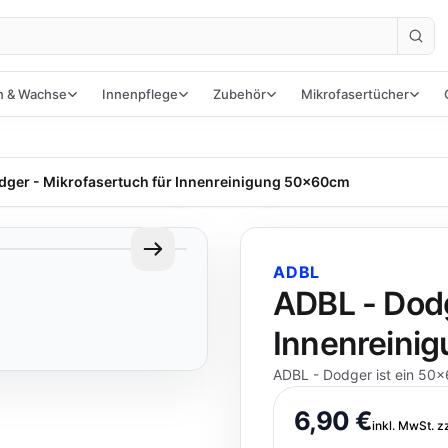
n & Wachse
Innenpflege
Zubehör
Mikrofasertücher
dger - Mikrofasertuch für Innenreinigung 50x60cm
ADBL
ADBL - Dodg
Innenreini
ADBL - Dodger ist ein 50x
6,90 €
inkl. MwSt. z