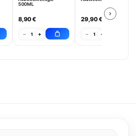
500ML
8,90 €
29,90 €
−
+
−
+
1
1