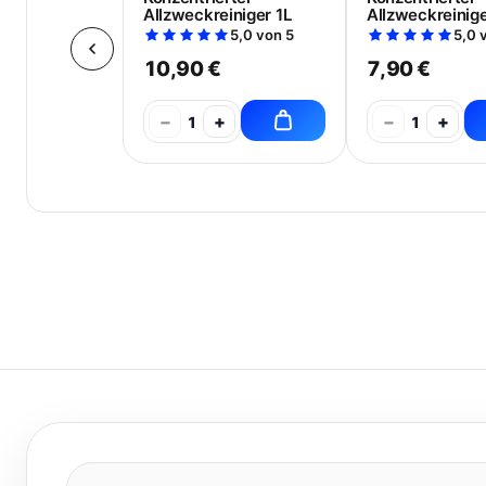
Allzweckreiniger 1L
Allzweckreinig
500ml
5,0 von 5
5,0 
10,90 €
7,90 €
−
+
−
+
1
1