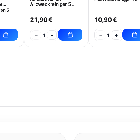
er
Allzweckreiniger 5L
von 5
21,90 €
10,90 €
−
+
−
+
1
1