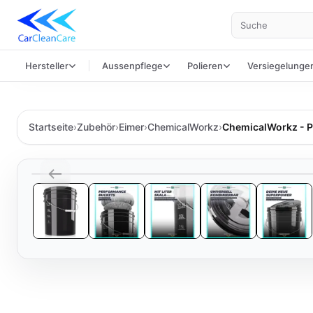
Suche
Hersteller
Aussenpflege
Polieren
Versiegelunge
Startseite
›
Zubehör
›
Eimer
›
ChemicalWorkz
›
ChemicalWorkz - P