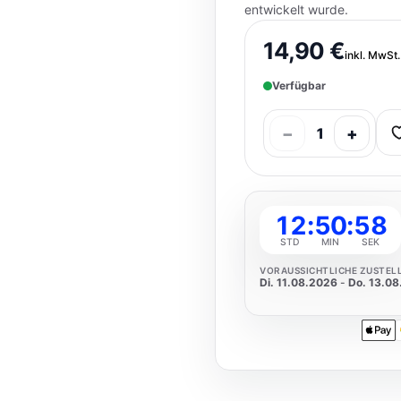
entwickelt wurde.
14,90 €
inkl. MwSt.
Verfügbar
−
+
1
12
:
50
:
57
STD
MIN
SEK
VORAUSSICHTLICHE ZUSTEL
Di. 11.08.2026
-
Do. 13.0
Apple