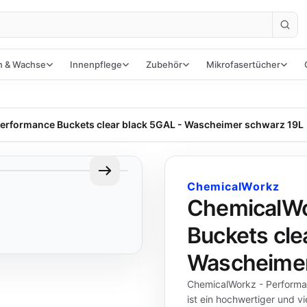
n & Wachse
Innenpflege
Zubehör
Mikrofasertücher
erformance Buckets clear black 5GAL - Wascheimer schwarz 19L
ChemicalWorkz
ChemicalWo
Buckets cle
Wascheimer
ChemicalWorkz - Performa
ist ein hochwertiger und vi