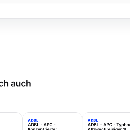
ch auch
ADBL
ADBL
ADBL - APC -
ADBL - APC - Typho
Konzentrierter
Allzweckreiniger 1L