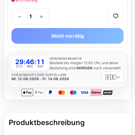
Nicht vorrätig
−
+
1
Nicht vorrätig
VERSANDGARANTIE
29
:
46
:
11
Bestelle bis morgen 12:00 Uhr, und deine
STD
MIN
SEK
Bestellung wird
MORGEN
noch versendet!
VORAUSSICHTLICHE ZUSTELLUNG
🇩🇪
Mi. 12.08.2026
-
Fr. 14.08.2026
Apple Pay
Google Pay
PayPal
Mastercard
Maestro
Visa
Klarna
SOFORT
Produktbeschreibung