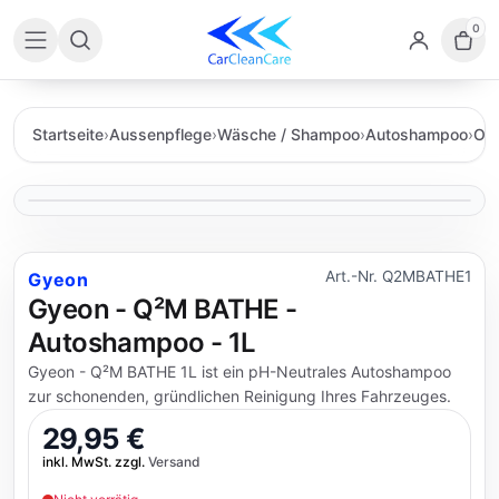
0
Startseite
›
Aussenpflege
›
Wäsche / Shampoo
›
Autoshampoo
›
OHN
Art.-Nr. Q2MBATHE1
Gyeon
Gyeon - Q²M BATHE -
Autoshampoo - 1L
Gyeon - Q²M BATHE 1L ist ein pH-Neutrales Autoshampoo
zur schonenden, gründlichen Reinigung Ihres Fahrzeuges.
29,95 €
inkl. MwSt. zzgl.
Versand