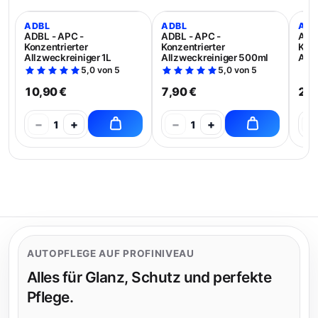
ADBL
ADBL
ADB
ADBL - APC -
ADBL - APC -
ADBL
Konzentrierter
Konzentrierter
Konz
Allzweckreiniger 1L
Allzweckreiniger 500ml
Allz
5,0 von 5
5,0 von 5
10,90 €
7,90 €
21,
−
+
−
+
−
1
1
AUTOPFLEGE AUF PROFINIVEAU
Alles für Glanz, Schutz und perfekte
Pflege.