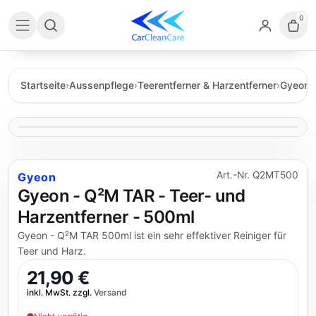
0
Startseite
›
Aussenpflege
›
Teerentferner & Harzentferner
›
Gyeon
›
Art.-Nr. Q2MT500
Gyeon
Gyeon - Q²M TAR - Teer- und
Harzentferner - 500ml
Gyeon - Q²M TAR 500ml ist ein sehr effektiver Reiniger für
Teer und Harz.
21,90 €
inkl. MwSt. zzgl.
Versand