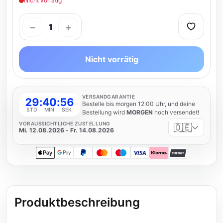
Nicht vorrätig
−
+
1
Nicht vorrätig
VERSANDGARANTIE
29
:
40
:
56
Bestelle bis morgen 12:00 Uhr, und deine
STD
MIN
SEK
Bestellung wird
MORGEN
noch versendet!
VORAUSSICHTLICHE ZUSTELLUNG
🇩🇪
Mi. 12.08.2026
-
Fr. 14.08.2026
Apple Pay
Google Pay
PayPal
Mastercard
Maestro
Visa
Klarna
SOFORT
Produktbeschreibung