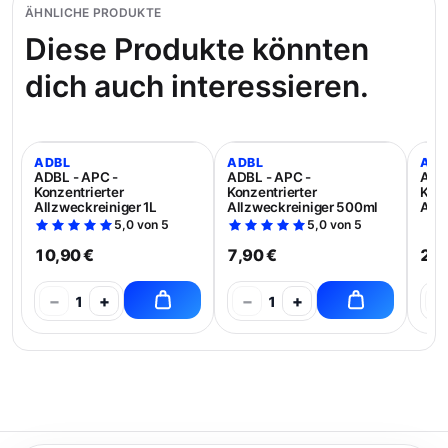
ÄHNLICHE PRODUKTE
Diese Produkte könnten
dich auch interessieren.
ADBL
ADBL
ADB
ADBL - APC -
ADBL - APC -
ADBL
Konzentrierter
Konzentrierter
Konz
Allzweckreiniger 1L
Allzweckreiniger 500ml
Allz
5,0 von 5
5,0 von 5
10,90 €
7,90 €
21,
−
+
−
+
−
1
1