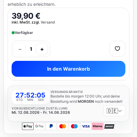
erheblich zu erleichtern.
39,90 €
inkl. MwSt. zzgl.
Versand
Verfügbar
−
+
1
In den Warenkorb
VERSANDGARANTIE
27
:
52
:
05
Bestelle bis morgen 12:00 Uhr, und deine
STD
MIN
SEK
Bestellung wird
MORGEN
noch versendet!
VORAUSSICHTLICHE ZUSTELLUNG
🇩🇪
Mi. 12.08.2026
-
Fr. 14.08.2026
Apple Pay
Google Pay
PayPal
Mastercard
Maestro
Visa
Klarna
SOFORT