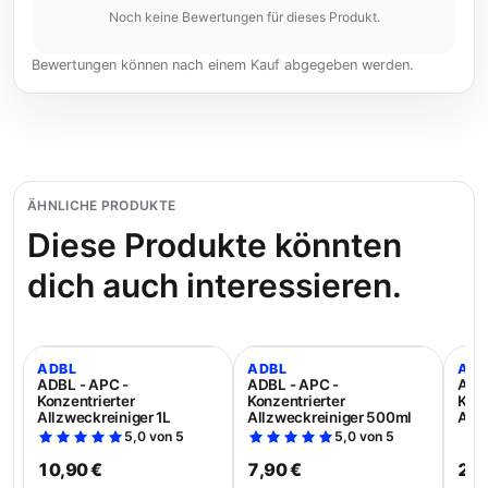
Noch keine Bewertungen für dieses Produkt.
Bewertungen können nach einem Kauf abgegeben werden.
ÄHNLICHE PRODUKTE
Diese Produkte könnten
dich auch interessieren.
ADBL
ADBL
ADB
ADBL - APC -
ADBL - APC -
ADBL
Konzentrierter
Konzentrierter
Konz
Allzweckreiniger 1L
Allzweckreiniger 500ml
Allz
5,0 von 5
5,0 von 5
10,90 €
7,90 €
21,