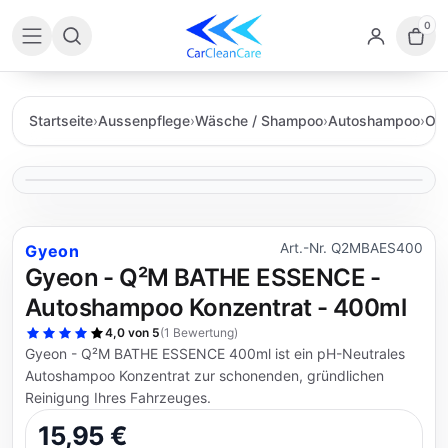
0
Startseite
›
Aussenpflege
›
Wäsche / Shampoo
›
Autoshampoo
›
OHN
Art.-Nr. Q2MBAES400
Gyeon
Gyeon - Q²M BATHE ESSENCE -
Autoshampoo Konzentrat - 400ml
4,0 von 5
(
1 Bewertung
)
Gyeon - Q²M BATHE ESSENCE 400ml ist ein pH-Neutrales
Autoshampoo Konzentrat zur schonenden, gründlichen
Reinigung Ihres Fahrzeuges.
15,95 €