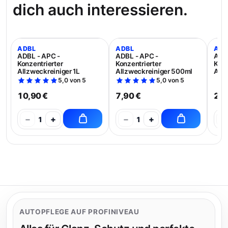
dich auch interessieren.
ADBL
ADBL
ADB
ADBL - APC -
ADBL - APC -
ADBL
Konzentrierter
Konzentrierter
Konz
Allzweckreiniger 1L
Allzweckreiniger 500ml
Allz
5,0 von 5
5,0 von 5
10,90 €
7,90 €
21,
−
+
−
+
−
1
1
AUTOPFLEGE AUF PROFINIVEAU