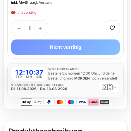
inkl. MwSt. zzgl.
Versand
Nicht vorrätig
−
+
1
Nicht vorrätig
VERSANDGARANTIE
12
:
10
:
36
Bestelle bis morgen 12:00 Uhr, und deine
STD
MIN
SEK
Bestellung wird
MORGEN
noch versendet!
VORAUSSICHTLICHE ZUSTELLUNG
🇩🇪
Di. 11.08.2026
-
Do. 13.08.2026
Apple Pay
Google Pay
PayPal
Mastercard
Maestro
Visa
Klarna
SOFORT