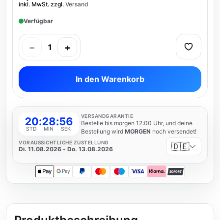
inkl. MwSt. zzgl.
Versand
Verfügbar
−
+
1
In den Warenkorb
VERSANDGARANTIE
20
:
28
:
56
Bestelle bis morgen 12:00 Uhr, und deine
STD
MIN
SEK
Bestellung wird
MORGEN
noch versendet!
VORAUSSICHTLICHE ZUSTELLUNG
🇩🇪
Di. 11.08.2026
-
Do. 13.08.2026
Apple Pay
Google Pay
PayPal
Mastercard
Maestro
Visa
Klarna
SOFORT