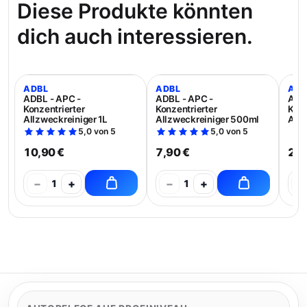
Diese Produkte könnten
dich auch interessieren.
ADBL
ADBL
ADB
ADBL - APC -
ADBL - APC -
ADBL
Konzentrierter
Konzentrierter
Konz
Allzweckreiniger 1L
Allzweckreiniger 500ml
Allz
5,0 von 5
5,0 von 5
10,90 €
7,90 €
21,
−
+
−
+
−
1
1