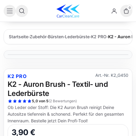
0
Startseite
›
Zubehör
›
Bürsten
›
Lederbürste
›
K2 PRO
›
K2 - Auron Br
Art.-Nr. K2_G450
K2 PRO
K2 - Auron Brush - Textil- und
Lederbürste
5,0 von 5
(
2 Bewertungen
)
Ob Leder oder Stoff: Die K2 Auron Brush reinigt Deine
Autositze tiefenrein & schonend. Perfekt für den gesamten
Innenraum. Bestelle jetzt Dein Profi-Tool!
3,90 €