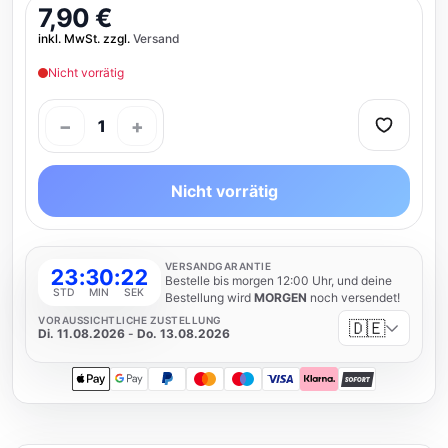
7,90 €
inkl. MwSt. zzgl.
Versand
Nicht vorrätig
−
+
1
Nicht vorrätig
VERSANDGARANTIE
23
:
30
:
21
Bestelle bis morgen 12:00 Uhr, und deine
STD
MIN
SEK
Bestellung wird
MORGEN
noch versendet!
VORAUSSICHTLICHE ZUSTELLUNG
🇩🇪
Di. 11.08.2026
-
Do. 13.08.2026
Apple Pay
Google Pay
PayPal
Mastercard
Maestro
Visa
Klarna
SOFORT