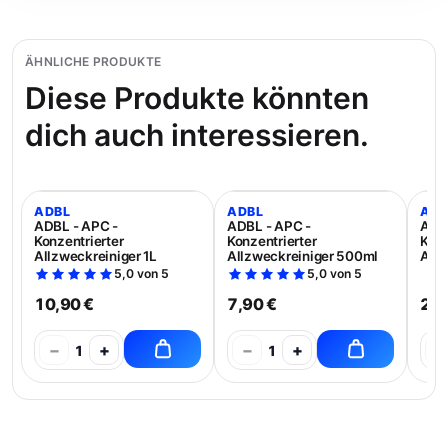
ÄHNLICHE PRODUKTE
Diese Produkte könnten
dich auch interessieren.
ADBL
ADBL
ADB
ADBL - APC -
ADBL - APC -
ADBL
Konzentrierter
Konzentrierter
Konz
Allzweckreiniger 1L
Allzweckreiniger 500ml
Allz
5,0 von 5
5,0 von 5
10,90 €
7,90 €
21,
−
+
−
+
−
1
1