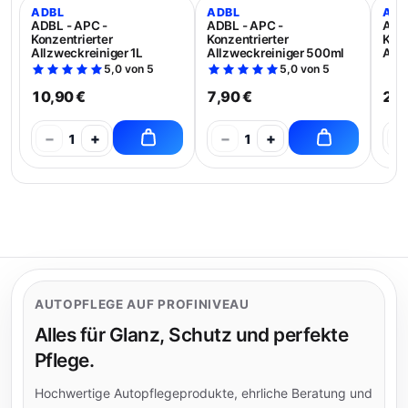
ADBL
ADBL
ADB
ADBL - APC -
ADBL - APC -
ADBL
Konzentrierter
Konzentrierter
Konz
Allzweckreiniger 1L
Allzweckreiniger 500ml
Allz
5,0 von 5
5,0 von 5
10,90 €
7,90 €
21,
−
+
−
+
−
1
1
AUTOPFLEGE AUF PROFINIVEAU
Alles für Glanz, Schutz und perfekte
Pflege.
Hochwertige Autopflegeprodukte, ehrliche Beratung und