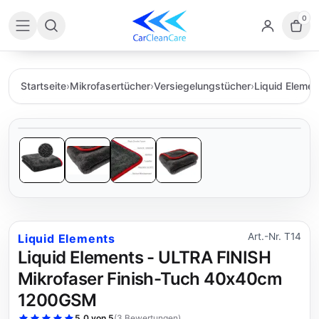
0
Startseite
›
Mikrofasertücher
›
Versiegelungstücher
›
Liquid Elemen
Art.-Nr. T14
Liquid Elements
Liquid Elements - ULTRA FINISH
Mikrofaser Finish-Tuch 40x40cm
1200GSM
5,0 von 5
(
3 Bewertungen
)